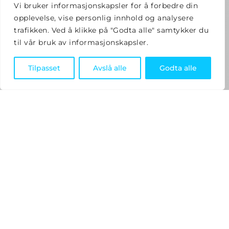
Vi bruker informasjonskapsler for å forbedre din
opplevelse, vise personlig innhold og analysere
trafikken. Ved å klikke på "Godta alle" samtykker du
til vår bruk av informasjonskapsler.
Tilpasset
Avslå alle
Godta alle
Avansert sikkerhetskamera for
hjem og bedrift
Elotec Ajax TurretCam er et moderne
sikkerhetskamera designet for å gi deg full
oversikt over eiendommen din. Dette kameraet
kombinerer avansert teknologi med