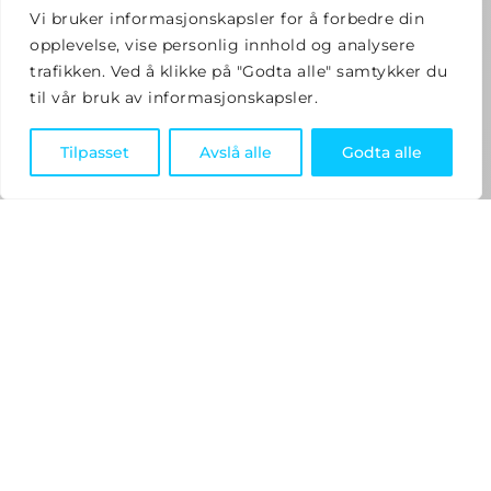
Vi bruker informasjonskapsler for å forbedre din
opplevelse, vise personlig innhold og analysere
trafikken. Ved å klikke på "Godta alle" samtykker du
til vår bruk av informasjonskapsler.
Tilpasset
Avslå alle
Godta alle
Smart videodørklokke med
avanserte sikkerhetsfunksjoner
Elotec Ajax DoorBell er en smart videodørklokke
som kombinerer bekvemmeligheten av moderne
teknologi med avanserte sikkerhets- og
videoovervåkingsfunksjoner. Når noen ringer på,