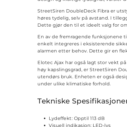
StreetSiren DoubleDeck Fibra er utsty
høres tydelig, selv på avstand. I tille
Dette gjør den til et ideelt valg for 
En av de fremragende funksjonene til
enkelt integreres i eksisterende sikk
alarmen etter behov. Dette gir en fle
Elotec Ajax har også lagt stor vekt p
høy kapslingsgrad, er StreetSiren D
utendørs bruk. Enheten er også design
under ulike klimatiske forhold.
Tekniske Spesifikasjone
Lydeffekt: Opptil 113 dB
Visuell indikasjon: LED-lys