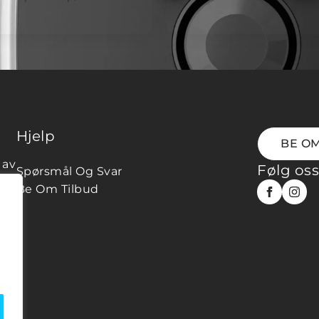
Hjelp
BE OM
 av
Følg os
Spørsmål Og Svar
Be Om Tilbud
 Er
en