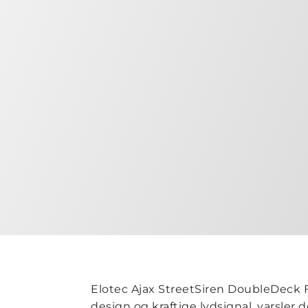
Elotec Ajax StreetSiren DoubleDeck Fi
design og kraftige lydsignal, varsler 