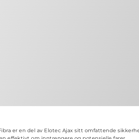
bra er en del av Elotec Ajax sitt omfattende sikkerh
den effektivt om inntrengere og potensielle farer.