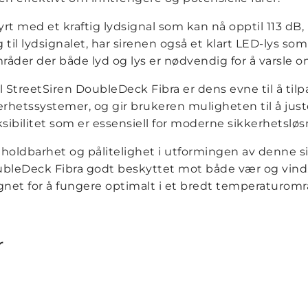
rt med et kraftig lydsignal som kan nå opptil 113 dB,
gg til lydsignalet, har sirenen også et klart LED-lys som
områder der både lyd og lys er nødvendig for å varsle o
 StreetSiren DoubleDeck Fibra er dens evne til å til
erhetssystemer, og gir brukeren muligheten til å jus
ksibilitet som er essensiell for moderne sikkerhetsløs
å holdbarhet og pålitelighet i utformingen av denne 
oubleDeck Fibra godt beskyttet mot både vær og vind
et for å fungere optimalt i et bredt temperaturområd
r