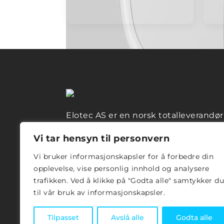
Elotec AS er en norsk totalleverandør
alarm- og overvåkingsprodukter, og
Vi tar hensyn til personvern
Elotec Ajax er en av våre merkevarer.
du installatør og interessert i å bli
Vi bruker informasjonskapsler for å forbedre din
forhandler? Send oss en mail på
opplevelse, vise personlig innhold og analysere
info@elotec.no
Er du sluttbruker og
trafikken. Ved å klikke på "Godta alle" samtykker du
trenger hjelp med Elotec Ajax? Sjekk
til vår bruk av informasjonskapsler.
vår FAQ-side eller kontakt installatør
din.
Tilpasset
Avslå alle
Godta alle