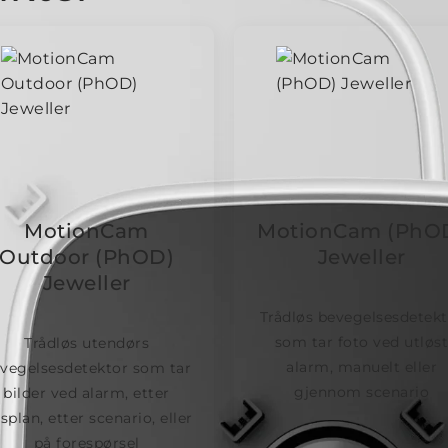
MotionCam
MotionCam (PhO
Outdoor (PhOD)
Jeweller
Jeweller
Trådløs bevegelsesdetekt
som tar foto ved utløs
Trådløs utendørs
alarm, manuelt eller
vegelsesdetektor som tar
gjennom scenario
bilder ved alarm, etter
dsplan, etter scenario, eller
på forespørsel