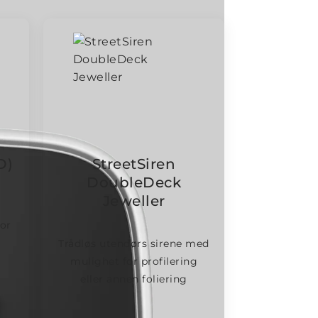
D)
StreetSiren
DoubleDeck
Jeweller
or
t
Trådløs utendørs sirene med
mulighet for profilering
eller annen foliering