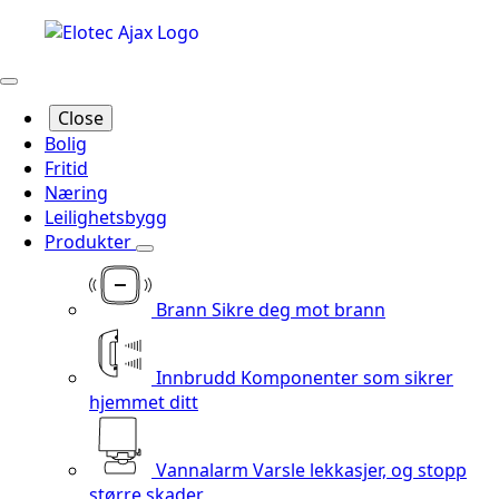
Close
Bolig
Fritid
Næring
Leilighetsbygg
Produkter
Brann
Sikre deg mot brann
Innbrudd
Komponenter som sikrer
hjemmet ditt
Vannalarm
Varsle lekkasjer, og stopp
større skader