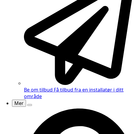
Be om tilbud
Få tilbud fra en installatør
i ditt
område
Mer