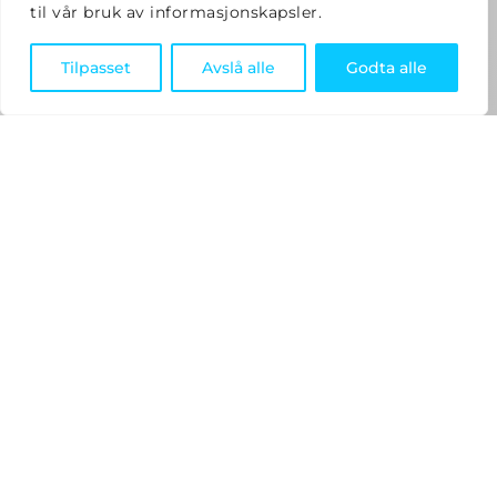
til vår bruk av informasjonskapsler.
Tilpasset
Avslå alle
Godta alle
Optimal montering av Relay og
WallSwitch
Elotec Ajax DIN Holder er en praktisk løsning for
montering av Relay og WallSwitch i elektriske
installasjoner på DIN skinner. Denne holderen gjør
det mulig å integrere disse sømløst i eksisterende
installasjoner, noe som gir en ryddig og
profesjonell installasjon. Ved å bruke DIN Holder
kan du sikre at enhetene er trygt festet og lett