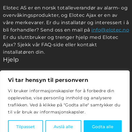
Elotec AS er en norsk totalleverandør av alarm- og
overvåkingsprodukter, og Elotec Ajax er en av
våre merkevarer. Er du installatør og interessert i å
bli forhandler? Send oss en mail på
info@elotec.no
Er du sluttbruker og trenger hjelp med Elotec
Ajax? Sjekk vår FAQ-side eller kontakt
installatøren din.
Hjelp
Spørsmål Og Svar
Vi tar hensyn til personvern
Be Om Tilbud
Vi bruker informasjonskapsler for å forbedre din
BE OM TILBUD
opplevelse, vise personlig innhold og analysere
Følg oss
trafikken. Ved å klikke på "Godta alle" samtykker du
til vår bruk av informasjonskapsler.
Tilpasset
Avslå alle
Godta alle
© Copyright 2024 Elotec AS. All rights reserved.