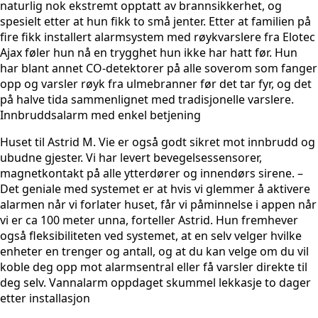
naturlig nok ekstremt opptatt av brannsikkerhet, og
spesielt etter at hun fikk to små jenter. Etter at familien på
fire fikk installert alarmsystem med røykvarslere fra Elotec
Ajax føler hun nå en trygghet hun ikke har hatt før. Hun
har blant annet CO-detektorer på alle soverom som fanger
opp og varsler røyk fra ulmebranner før det tar fyr, og det
på halve tida sammenlignet med tradisjonelle varslere.
Innbruddsalarm med enkel betjening
Huset til Astrid M. Vie er også godt sikret mot innbrudd og
ubudne gjester. Vi har levert bevegelsessensorer,
magnetkontakt på alle ytterdører og innendørs sirene. –
Det geniale med systemet er at hvis vi glemmer å aktivere
alarmen når vi forlater huset, får vi påminnelse i appen når
vi er ca 100 meter unna, forteller Astrid. Hun fremhever
også fleksibiliteten ved systemet, at en selv velger hvilke
enheter en trenger og antall, og at du kan velge om du vil
koble deg opp mot alarmsentral eller få varsler direkte til
deg selv. Vannalarm oppdaget skummel lekkasje to dager
etter installasjon