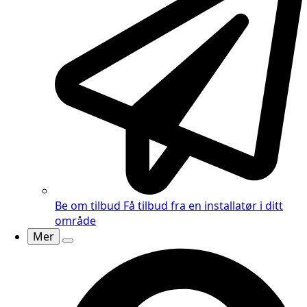
Be om tilbud
Få tilbud fra en installatør
i ditt
område
Mer