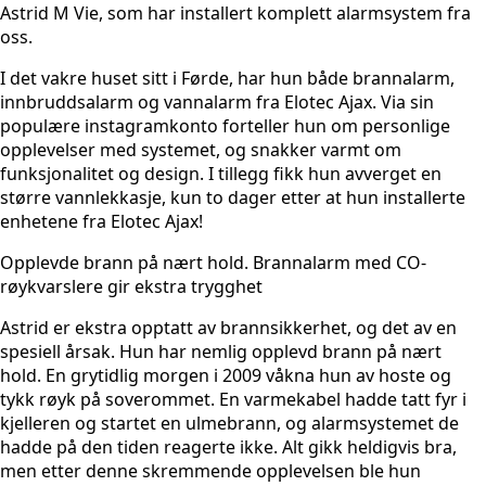
Astrid M Vie, som har installert komplett alarmsystem fra
oss.
I det vakre huset sitt i Førde, har hun både brannalarm,
innbruddsalarm og vannalarm fra Elotec Ajax. Via sin
populære instagramkonto forteller hun om personlige
opplevelser med systemet, og snakker varmt om
funksjonalitet og design. I tillegg fikk hun avverget en
større vannlekkasje, kun to dager etter at hun installerte
enhetene fra Elotec Ajax!
Opplevde brann på nært hold. Brannalarm med CO-
røykvarslere gir ekstra trygghet
Astrid er ekstra opptatt av brannsikkerhet, og det av en
spesiell årsak. Hun har nemlig opplevd brann på nært
hold. En grytidlig morgen i 2009 våkna hun av hoste og
tykk røyk på soverommet. En varmekabel hadde tatt fyr i
kjelleren og startet en ulmebrann, og alarmsystemet de
hadde på den tiden reagerte ikke. Alt gikk heldigvis bra,
men etter denne skremmende opplevelsen ble hun