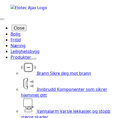
Close
Bolig
Fritid
Næring
Leilighetsbygg
Produkter
Brann
Sikre deg mot brann
Innbrudd
Komponenter som sikrer
hjemmet ditt
Vannalarm
Varsle lekkasjer, og stopp
større skader