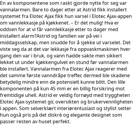
En av komponentene som raskt gjorde nytte for seg var
vannalarmen. Bare to dager etter at Astrid fikk installert
systemet fra Elotec Ajax fikk hun varsel i Elotec Ajax-appen
om vannlekkasje på kjøkkenet. – Er det mulig! Hva er
oddsen for at vi får vannlekkasje etter to dager med
installert alarm?Astrid og familien var på vei i
middagsselskap, men snudde for å sjekke ut varselet. Det
viste seg da at det var lekkasje fra oppvaskmaskinen hver
gang den var i bruk, og vann hadde sakte men sikkert
lekket ut under kjøkkengulvet en stund før vannalarmen
ble installert. Vannalarmen fra Elotec Ajax reagerer med
det samme første vanndråpe treffer, dermed ble skadene
betydelig mindre enn de potensielt kunne blitt. Den lille
komponenten på kun 45 mm er en billig forsikring mot
fremtidige uhell. Astrid er veldig fornøyd med tryggheten
Elotec Ajax-systemet gir, oversikten og brukervennligheten
i appen. Som selverklært interiørentusiast og stylist setter
hun også pris på det diskré og elegante designet som
passer resten av huset perfekt.